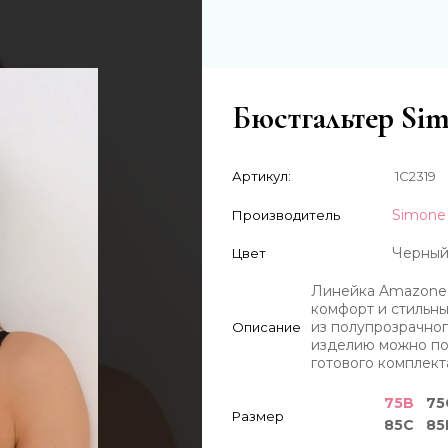
Бюстгальтер Sim
Артикул:
1C2319
Simone 
Производитель
Черны
Цвет
Линейка Amazone 
комфорт и стильны
из полупрозрачног
Описание
изделию можно под
готового комплект
75B
75
Размер
85C
85