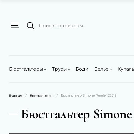
Бюстгальтеры
Трусы
Боди
Белье
Купал
 Бюстгальтер Simone Perele 1C2319
Главная
/
Бюстгальтеры
/
Бюстгальтер Simone 