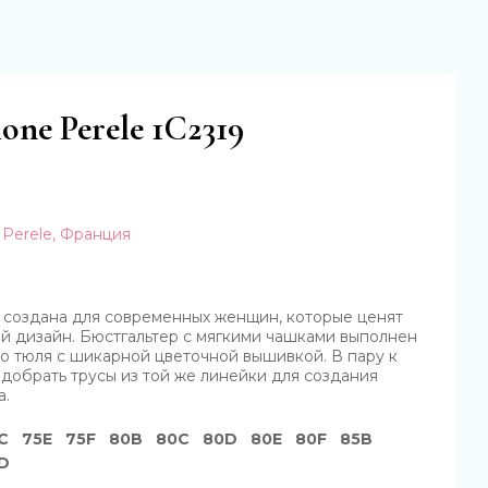
one Perele 1C2319
Perele, Франция
й
создана для современных женщин, которые ценят
й дизайн. Бюстгальтер с мягкими чашками выполнен
о тюля с шикарной цветочной вышивкой. В пару к
обрать трусы из той же линейки для создания
а.
C
75E
75F
80B
80C
80D
80E
80F
85B
D